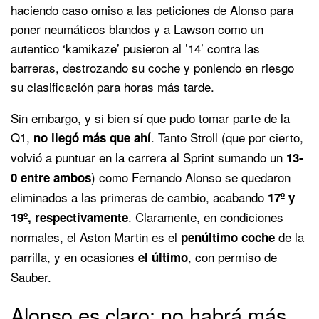
haciendo caso omiso a las peticiones de Alonso para
poner neumáticos blandos y a Lawson como un
autentico ‘kamikaze’ pusieron al ’14’ contra las
barreras, destrozando su coche y poniendo en riesgo
su clasificación para horas más tarde.
Sin embargo, y si bien sí que pudo tomar parte de la
Q1,
. Tanto Stroll (que por cierto,
no llegó más que ahí
volvió a puntuar en la carrera al Sprint sumando un
13-
) como Fernando Alonso se quedaron
0 entre ambos
eliminados a las primeras de cambio, acabando
17º y
. Claramente, en condiciones
19º, respectivamente
normales, el Aston Martin es el
de la
penúltimo coche
parrilla, y en ocasiones
, con permiso de
el último
Sauber.
Alonso es claro: no habrá más