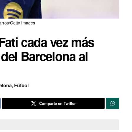
arros/Getty Images
Fati cada vez más
 del Barcelona al
elona
,
Fútbol
Comparte en Twitter