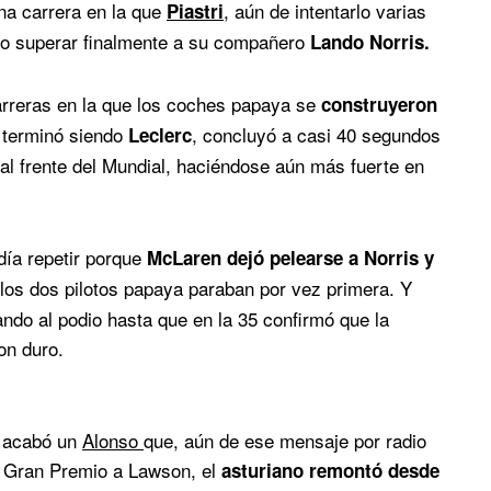
una carrera en la que
, aún de intentarlo varias
Piastri
udo superar finalmente a su compañero
Lando Norris.
carreras en la que los coches papaya se
construyeron
e terminó siendo
, concluyó a casi 40 segundos
Leclerc
 al frente del Mundial, haciéndose aún más fuerte en
día repetir porque
McLaren dejó pelearse a Norris y
los dos pilotos papaya paraban por vez primera. Y
ndo al podio hasta que en la 35 confirmó que la
on duro.
, acabó un
Alonso
que, aún de ese mensaje por radio
el Gran Premio a Lawson, el
asturiano remontó desde