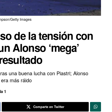
pson/Getty Images
oso de la tensión con
; un Alonso ‘mega’
 resultado
tras una buena lucha con Piastri; Alonso
e era más ráido
a 1
Comparte en Twitter