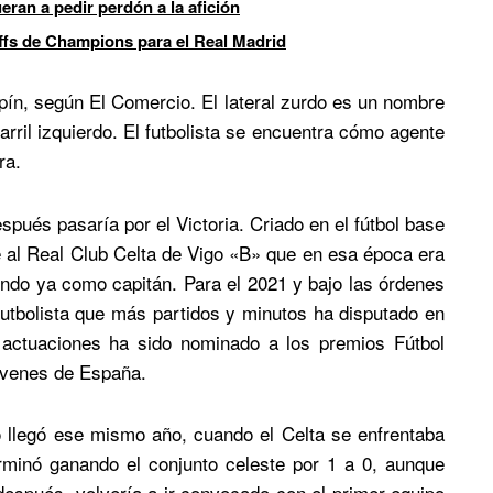
ran a pedir perdón a la afición
offs de Champions para el Real Madrid
pín, según El Comercio. El lateral zurdo es un nombre
rril izquierdo. El futbolista se encuentra cómo agente
ra.
spués pasaría por el Victoria. Criado en el fútbol base
e al Real Club Celta de Vigo «B» que en esa época era
ndo ya como capitán.​ Para el 2021 y bajo las órdenes
futbolista que más partidos y minutos ha disputado en
 actuaciones ha sido nominado a los premios Fútbol
óvenes de España.​
o llegó ese mismo año, cuando el Celta se enfrentaba
rminó ganando el conjunto celeste por 1 a 0, aunque
después, volvería a ir convocado con el primer equipo