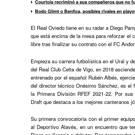
Courtois recriminó a sus compañeros que no fue
Bodo Glimt o Benfica, posibles rivales en play
El Real Oviedo tiene en su radar a Diego Pam
que está encima de la mesa para reforzar el ca
libre tras finalizar su contrato con el FC Andor
Empieza su carrera futbolística en el Ural y de
del Real Club Celta de Vigo, en 2018 asciend
entrenado por el español Rubén Albés, ejercie
del director técnico Onésimo Sánchez, es el 
la Primera División RFEF 2021-22.​ Por sus
Draft que destaca a los mejores canteranos j
Su primera convocatoria con el primer equip
al Deportivo Alavés, en un encuentro que te
Diego no llegaría a debutar.​ Dos temporadas 