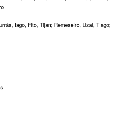
ro
rrás, Iago, Fito, Tijan; Remeseiro, Uzal, Tiago;
as