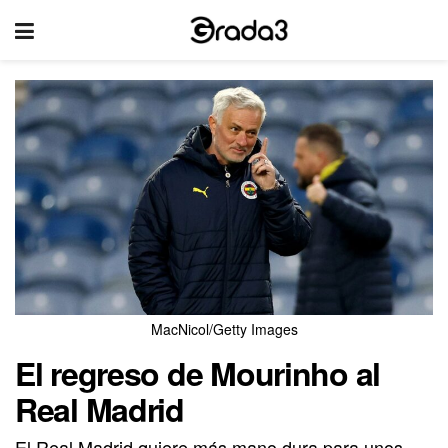
MacNicol/Getty Images
El regreso de Mourinho al
Real Madrid
El Real Madrid quiere más mano dura para unos