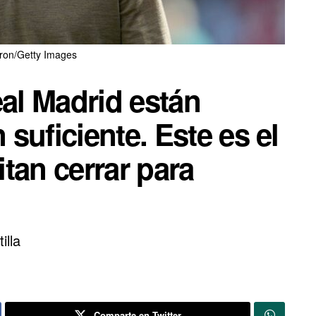
ron/Getty Images
eal Madrid están
suficiente. Este es el
tan cerrar para
illa
Comparte en Twitter