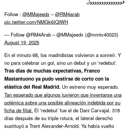
قوووووووووووووول
Follow :
@MMajeedx
–
@RM4arab
pic.twitter.com/NMGk6IQlWH
— Follow @RM4Arab – @MMajeedx (@mmtv40023)
August 19, 2025
En el minuto 68, los madridistas volvieron a sonreír. Y
no para celebrar un gol, sino un debut y un ‘redebut’.
Tras días de muchas expectativas, Franco
Mastantuono ya pudo vestirse de corto con la
Un estreno muy esperado.
elástica del Real Madrid.
Tan esperado que algunos tuvieron que inventarse una
polémica sobre una posible alineación indebida por su
ficha de filial.
El ‘redebut’ fue el de Dani Carvajal. 318
días después de su triple rotura, el lateral derecho
sustituyó a Trent Alexander-Arnold. Ya había vuelto