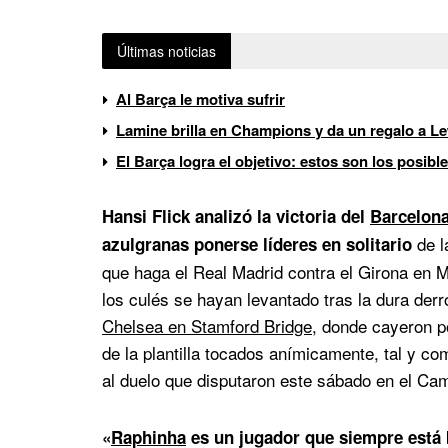
Últimas noticias
Al Barça le motiva sufrir
Lamine brilla en Champions y da un regalo a 
El Barça logra el objetivo: estos son los posibl
Hansi Flick analizó la victoria del
Barcelona
de l
azulgranas ponerse líderes en solitario
que haga el Real Madrid contra el Girona en M
los culés se hayan levantado tras la dura der
Chelsea en Stamford Bridge
, donde cayeron po
de la plantilla tocados anímicamente, tal y c
al duelo que disputaron este sábado en el Ca
«
Raphinha
es un jugador que siempre está 