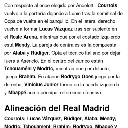
Con respecto al once elegido por Ancelotti.
Courtois
vuelve a la portería dejando a Lunin tras la semifinal de
Copa de vuelta en el banquillo. En el lateral derecho
vuelve a formar
tras ser suplente en
Lucas Vázquez
el
, mientras que por el costado izquierdo
Reale Arena
está
La pareja de centrales es la compuesta
Mendy.
por
y
Opta el técnico italiano por dejar
Alaba
Rüdiger.
fuera a Asencio. En el centro del campo están
mientras que por delante,
Tchouaméni y
Modric,
juega
En ataque
juega por la
Brahim.
Rodrygo Goes
derecha,
forma en la banda izquierda
Vinicius Junior
y
como principal referencia ofensiva.
Mbappé
Alineación del Real Madrid
Courtois; Lucas Vázquez, Rüdiger, Alaba, Mendy;
Modric, Tchouameni, Brahim; Rodrygo, Mbappé y