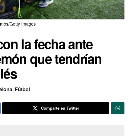
mos/Getty Images
con la fecha ante
emón que tendrían
lés
elona
,
Fútbol
Comparte en Twitter