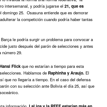
o intersemanal, y podría jugarse el
21, que es
el domingo 25. Osasuna entiende que es demorar
adulterar la competición cuando podría haber tantas
l Barça le podría surgir un problema para convocar a
cide justo después del parón de selecciones y antes
la número 29.
que no estarían a tiempo para esta
Hansi Flick
s selecciones. Hablamos de
El
Raphinha y Araujo.
sí que no llegaría a tiempo. En el caso del defensa
parón con su selección ante Bolivia el día 25, así que
nsoceánico.
sta información,
LaLiga y la RFEF estarían más en