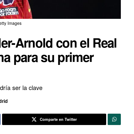
etty Images
er-Arnold con el Real
ha para su primer
ría ser la clave
drid
Comparte en Twitter