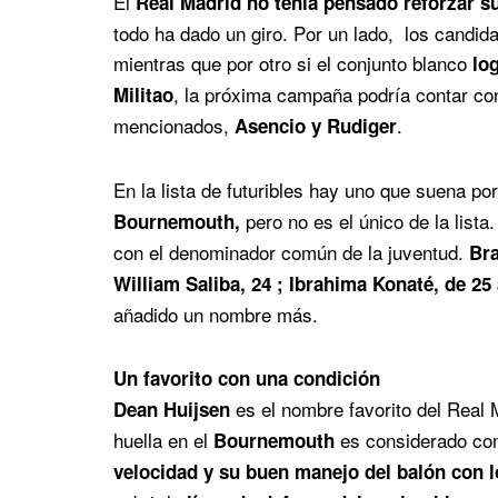
El
Real Madrid
no tenía pensado reforzar s
todo ha dado un giro. Por un lado, los candid
mientras que por otro si el conjunto blanco
lo
, la próxima campaña podría contar c
Militao
mencionados,
.
Asencio y Rudiger
En la lista de futuribles hay uno que suena po
pero no es el único de la lis
Bournemouth,
con el denominador común de la juventud.
Bra
William Saliba, 24 ; Ibrahima Konaté, de 
añadido un nombre más.
Un favorito con una condición
es el nombre favorito del Real M
Dean Huijsen
huella en el
es considerado com
Bournemouth
velocidad y su buen manejo del balón con l