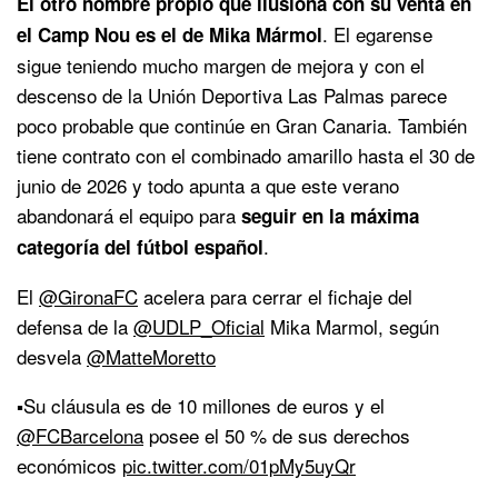
El otro nombre propio que ilusiona con su venta en
. El egarense
el Camp Nou es el de Mika Mármol
sigue teniendo mucho margen de mejora y con el
descenso de la Unión Deportiva Las Palmas parece
poco probable que continúe en Gran Canaria. También
tiene contrato con el combinado amarillo hasta el 30 de
junio de 2026 y todo apunta a que este verano
abandonará el equipo para
seguir en la máxima
.
categoría del fútbol español
El
@GironaFC
acelera para cerrar el fichaje del
defensa de la
@UDLP_Oficial
Mika Marmol, según
desvela
@MatteMoretto
▪️Su cláusula es de 10 millones de euros y el
@FCBarcelona
posee el 50 % de sus derechos
económicos
pic.twitter.com/01pMy5uyQr