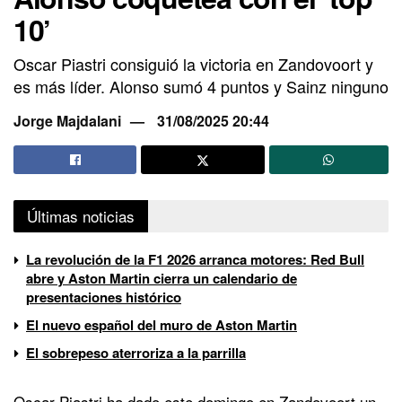
10’
Oscar Piastri consiguió la victoria en Zandovoort y
es más líder. Alonso sumó 4 puntos y Sainz ninguno
Jorge Majdalani
31/08/2025 20:44
Últimas noticias
La revolución de la F1 2026 arranca motores: Red Bull
abre y Aston Martin cierra un calendario de
presentaciones histórico
El nuevo español del muro de Aston Martin
El sobrepeso aterroriza a la parrilla
Oscar Piastri ha dado este domingo en Zandovoort
un