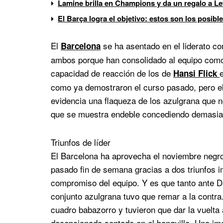
Lamine brilla en Champions y da un regalo a 
El Barça logra el objetivo: estos son los posibl
El
se ha asentado en el liderato co
Barcelona
ambos porque han consolidado al equipo como
capacidad de reacción de los de
Hansi Flick
como ya demostraron el curso pasado, pero el
evidencia una flaqueza de los azulgrana que n
que se muestra endeble concediendo demasiado
Triunfos de líder
El Barcelona ha aprovecha el noviembre negro
pasado fin de semana gracias a dos triunfos 
compromiso del equipo. Y es que tanto ante De
conjunto azulgrana tuvo que remar a la contra
cuadro babazorro y tuvieron que dar la vuelta
decepcionado sentado en el banquillo. Una i