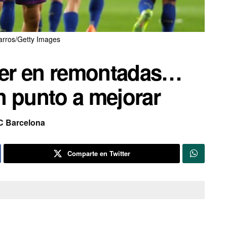
arros/Getty Images
íder en remontadas…
n punto a mejorar
C Barcelona
Comparte en Twitter