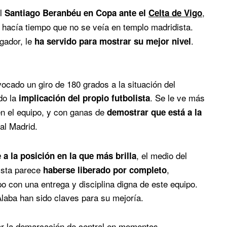
el
,
Santiago Beranbéu en Copa ante el
Celta de Vigo
hacía tiempo que no se veía en templo madridista.
ugador, le
.
ha servido para mostrar su mejor nivel
ocado un giro de 180 grados a la situación del
do la
. Se le ve más
implicación del propio futbolista
n el equipo, y con ganas de
demostrar que está a la
al Madrid.
, el medio del
 a la posición en la que más brilla
ista parece
,
haberse liberado por completo
o con una entrega y disciplina digna de este equipo.
Alaba han sido claves para su mejoría.
r la demarcación de central en momentos