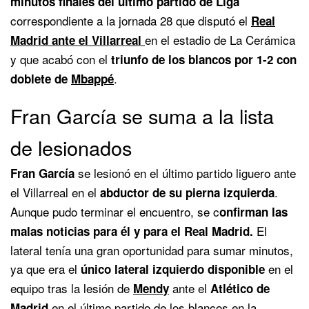
minutos finales del último partido de Liga
correspondiente a la jornada 28 que disputó el
Real
en el estadio de La Cerámica
Madrid ante el Villarreal
y que acabó con el
triunfo de los blancos por 1-2 con
.
doblete de
Mbappé
Fran García se suma a la lista
de lesionados
se lesionó en el último partido liguero ante
Fran García
el Villarreal en el
.
abductor de su pierna izquierda
Aunque pudo terminar el encuentro, se c
onfirman las
El
malas noticias para él y para el Real Madrid.
lateral tenía una gran oportunidad para sumar minutos,
ya que era el
en el
único lateral izquierdo disponible
equipo tras la lesión de
ante el
Mendy
Atlético de
en el último partido de los blancos en la
Madrid