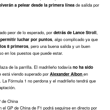
de salida por
olverán a pelear desde la primera línea
tado peor de lo esperado, por
,
detrás de Lance Stroll
a
, algo complicado ya que
permitir luchar por puntos
, pero una buena salida y un buen
 los 8 primeros
nso en los puestos que puede estar.
aza de la parrilla. El madrileño todavía
no ha sido
se está viendo superado por
en
Alexander Albon
a. La Fórmula 1 no perdona y el madrileño tendrá que
aptación.
P de China
en el GP de China de F1 podrá seguirse en directo por