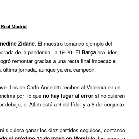
 Real Madrid
El maestro tomando ejemplo del
inedine Zidane.
orada de la pandemia, la 19-20- El
era líder,
Barça
logró remontar gracias a una recta final impecable.
la última jornada, aunque ya era campeón.
ve. Los de Carlo Ancelotti reciben al Valencia en un
 encima por lo que
si no quieren
no hay lugar al error
 debajo, el Atleti está a 9 del líder y a 6 del conjunto
ni siquiera ganar los diez partidos seguidos, contando
les asegura
do el próximo 11 de mayo en Montjuic,