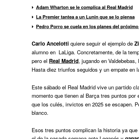
Adam Wharton se le complica al Real Madrid
La Premier tantea a un Lunin que se lo piensa
Pedro Porro se cuela en los planes del próximo
quiere seguir el ejemplo de
Carlo Ancelotti
Z
alumno en LaLiga. Concretamente, de la temp
pero el
, jugando en Valdebebas, 
Real Madrid
Hasta diez triunfos seguidos y un empate en 
Este sábado el Real Madrid vive un partido cla
momento que tienen al Barça tres puntos por
que los culés, invictos en 2025 se escapen. Por
blanco.
Esos tres puntos complican la historia ya que 
el de la pasada semana ante Leganés y
ganan