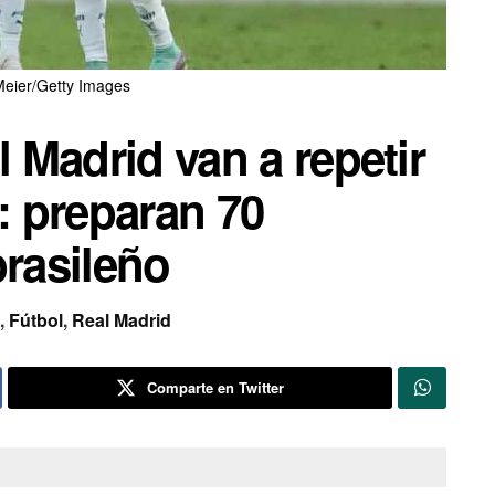
eier/Getty Images
l Madrid van a repetir
s: preparan 70
brasileño
,
Fútbol
,
Real Madrid
Comparte en Twitter