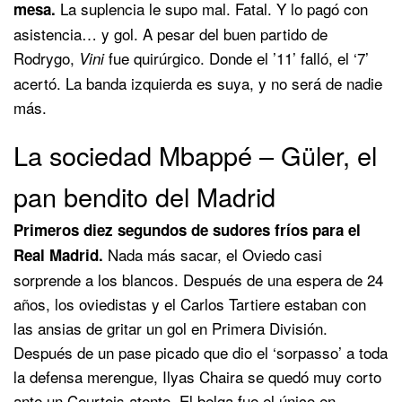
La suplencia le supo mal. Fatal. Y lo pagó con
mesa.
asistencia… y gol. A pesar del buen partido de
Rodrygo,
fue quirúrgico. Donde el ’11’ falló, el ‘7’
Vini
acertó. La banda izquierda es suya, y no será de nadie
más.
La sociedad Mbappé – Güler, el
pan bendito del Madrid
Primeros diez segundos de sudores fríos para el
Nada más sacar, el Oviedo casi
Real Madrid.
sorprende a los blancos. Después de una espera de 24
años, los oviedistas y el Carlos Tartiere estaban con
las ansias de gritar un gol en Primera División.
Después de un pase picado que dio el ‘sorpasso’ a toda
la defensa merengue, Ilyas Chaira se quedó muy corto
ante un Courtois atento. El belga fue el único en