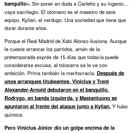
Sin poner en duda a Carletto y su ingenio…
banquillo».
vaya sacrilegio. El otomano es el maestro de este
equipo. Kylian, el verdugo. Una sociedad que tiene que
durar durante años.
Porque el Real Madrid de Xabi Alonso ilusiona. Aunque
le cueste arrancar los partidos, amén de la
pretemporada exprés de 15 días que todavía puede
considerarse excusa, al tolosarra se le ve con
ambición. Prima también la meritocracia.
Después de
unos arranques titubeantes, Vinicius y Trent
Alexander-Arnold debutaron en el banquillo.
Rodrygo, en banda izquierda, y Mastantuono se
Y hubo
apuntaron al frente del ataque junto a Kylian.
química.
Pero Vinicius Júnior dio un golpe encima de la