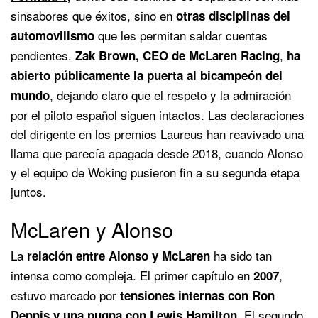
sinsabores que éxitos, sino en
otras disciplinas del
que les permitan saldar cuentas
automovilismo
pendientes.
,
Zak Brown, CEO de McLaren Racing
ha
abierto públicamente la puerta al bicampeón del
, dejando claro que el respeto y la admiración
mundo
por el piloto español siguen intactos. Las declaraciones
del dirigente en los premios Laureus han reavivado una
llama que parecía apagada desde 2018, cuando Alonso
y el equipo de Woking pusieron fin a su segunda etapa
juntos.
McLaren y Alonso
La
ha sido tan
relación entre Alonso y McLaren
intensa como compleja. El primer capítulo en
,
2007
estuvo marcado por
tensiones internas con Ron
. El segundo
Dennis y una pugna con
Lewis Hamilton