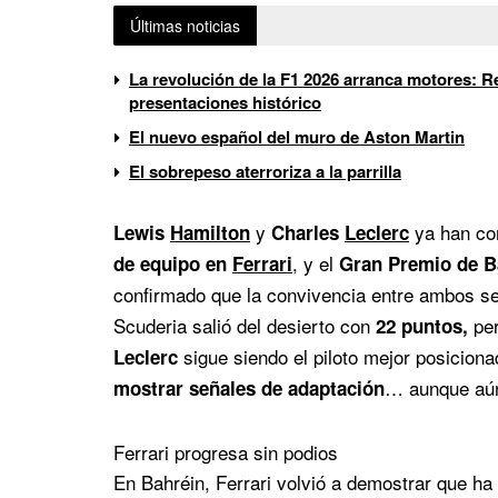
Últimas noticias
La revolución de la F1 2026 arranca motores: Re
presentaciones histórico
El nuevo español del muro de Aston Martin
El sobrepeso aterroriza a la parrilla
y
ya han co
Lewis
Hamilton
Charles
Leclerc
, y el
de equipo en
Ferrari
Gran Premio de B
confirmado que la convivencia entre ambos s
Scuderia salió del desierto con
per
22 puntos,
sigue siendo el piloto mejor posicion
Leclerc
… aunque aún
mostrar señales de adaptación
Ferrari progresa sin podios
En Bahréin, Ferrari volvió a demostrar que h